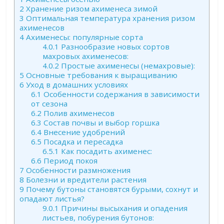
2
Хранение ризом ахименеса зимой
3
Оптимальная температура хранения ризом
ахименесов
4
Ахименесы: популярные сорта
4.0.1
Разнообразие новых сортов
махровых ахименесов:
4.0.2
Простые ахименесы (немахровые):
5
Основные требования к выращиванию
6
Уход в домашних условиях
6.1
Особенности содержания в зависимости
от сезона
6.2
Полив ахименесов
6.3
Состав почвы и выбор горшка
6.4
Внесение удобрений
6.5
Посадка и пересадка
6.5.1
Как посадить ахименес:
6.6
Период покоя
7
Особенности размножения
8
Болезни и вредители растения
9
Почему бутоны становятся бурыми, сохнут и
опадают листья?
9.0.1
Причины высыхания и опадения
листьев, побурения бутонов: