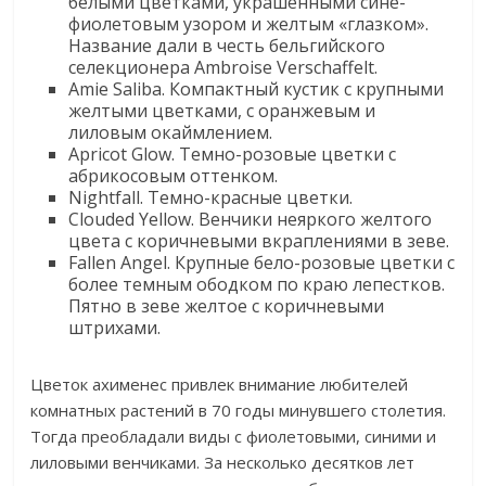
белыми цветками, украшенными сине-
фиолетовым узором и желтым «глазком».
Название дали в честь бельгийского
селекционера Ambroise Verschaffelt.
Amie Saliba. Компактный кустик с крупными
желтыми цветками, с оранжевым и
лиловым окаймлением.
Apricot Glow. Темно-розовые цветки с
абрикосовым оттенком.
Nightfall. Темно-красные цветки.
Clouded Yellow. Венчики неяркого желтого
цвета с коричневыми вкраплениями в зеве.
Fallen Angel. Крупные бело-розовые цветки с
более темным ободком по краю лепестков.
Пятно в зеве желтое с коричневыми
штрихами.
Цветок ахименес привлек внимание любителей
комнатных растений в 70 годы минувшего столетия.
Тогда преобладали виды с фиолетовыми, синими и
лиловыми венчиками. За несколько десятков лет