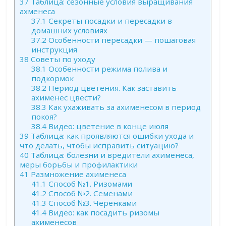
37
Таблица: сезонные условия выращивания
ахменеса
37.1
Секреты посадки и пересадки в
домашних условиях
37.2
Особенности пересадки — пошаговая
инструкция
38
Советы по уходу
38.1
Особенности режима полива и
подкормок
38.2
Период цветения. Как заставить
ахименес цвести?
38.3
Как ухаживать за ахименесом в период
покоя?
38.4
Видео: цветение в конце июля
39
Таблица: как проявляются ошибки ухода и
что делать, чтобы исправить ситуацию?
40
Таблица: болезни и вредители ахименеса,
меры борьбы и профилактики
41
Размножение ахименеса
41.1
Способ №1. Ризомами
41.2
Способ №2. Семенами
41.3
Способ №3. Черенками
41.4
Видео: как посадить ризомы
ахименесов