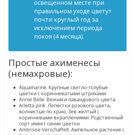
освещенном месте при
правильном уходе цветут
почти круглый год за
исключением периода
покоя (4 месяца).
Простые ахименесы
(немахровые):
Aquamarine. Крупные светло-голубые
цветки с коричневатыми штрихами.
Annie Belle. Венчики лавандового цвета.
Arletta pink. Лепестки розового цвета,
волнистые по краю. Зев желтый с
коричневыми вкраплениями. Родственный
сорт имеет синие цветки.
Ambroise Verschaffelt. Ампельное растение с