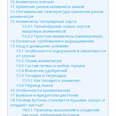
10
Ахименесы осенью
11
Хранение ризом ахименеса зимой
12
Оптимальная температура хранения ризом
ахименесов
13
Ахименесы: популярные сорта
13.0.1
Разнообразие новых сортов
махровых ахименесов:
13.0.2
Простые ахименесы (немахровые):
14
Основные требования к выращиванию
15
Уход в домашних условиях
15.1
Особенности содержания в зависимости
от сезона
15.2
Полив ахименесов
15.3
Состав почвы и выбор горшка
15.4
Внесение удобрений
15.5
Посадка и пересадка
15.5.1
Как посадить ахименес:
15.6
Период покоя
16
Особенности размножения
17
Болезни и вредители растения
18
Почему бутоны становятся бурыми, сохнут и
опадают листья?
18.0.1
Причины высыхания и опадения
листьев, побурения бутонов: