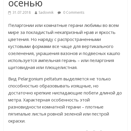
осенью
31.07.2018
Sadovnik
0 Comments
Пеларгонии или комнатные герани любимы во всем
мире за покладистый некапризный нрав и яркость
цветения. Но наряду с распространенными
кустовыми формами все чаще для вертикального
озеленения, украшения вазонов и подвесных кашпо
используется ампельная герань – или пеларгония
щитовидная или плющелистная.
Вид Pelargonium peltatum выделяется не только
способностью образовывать изящные, но
достаточно крепкие ниспадающие побеги длиной до
метра. Характерная особенность этой
разновидности комнатной герани – плотные
пятипалые листья ровной зеленой или пестрой
окраски.