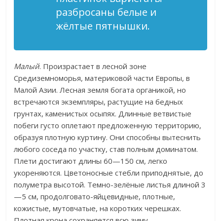
разбросаны белые и
жёлтые пятнышки.
Малый
. Произрастает в лесной зоне
Средиземноморья, материковой части Европы, в
Малой Азии. Лесная земля богата органикой, но
встречаются экземпляры, растущие на бедных
грунтах, каменистых осыпях. Длинные ветвистые
побеги густо оплетают предложенную территорию,
образуя плотную куртину. Они способны вытеснить
любого соседа по участку, став полным доминатом.
Плети достигают длины 60—150 см, легко
укореняются. Цветоносные стебли приподнятые, до
полуметра высотой. Темно-зелёные листья длиной 3
—5 см, продолговато-яйцевидные, плотные,
кожистые, мутовчатые, на коротких черешках.
Плотная крона сохраняется всю зиму.