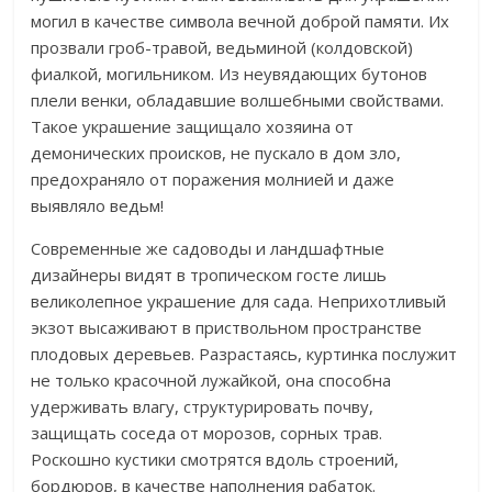
могил в качестве символа вечной доброй памяти. Их
прозвали гроб-травой, ведьминой (колдовской)
фиалкой, могильником. Из неувядающих бутонов
плели венки, обладавшие волшебными свойствами.
Такое украшение защищало хозяина от
демонических происков, не пускало в дом зло,
предохраняло от поражения молнией и даже
выявляло ведьм!
Современные же садоводы и ландшафтные
дизайнеры видят в тропическом госте лишь
великолепное украшение для сада. Неприхотливый
экзот высаживают в приствольном пространстве
плодовых деревьев. Разрастаясь, куртинка послужит
не только красочной лужайкой, она способна
удерживать влагу, структурировать почву,
защищать соседа от морозов, сорных трав.
Роскошно кустики смотрятся вдоль строений,
бордюров, в качестве наполнения рабаток.