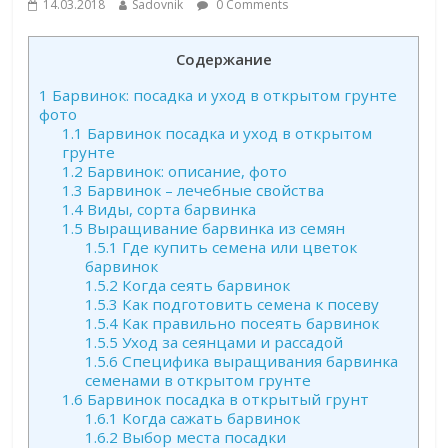
14.03.2018
Sadovnik
0 Comments
Содержание
1
Барвинок: посадка и уход в открытом грунте
фото
1.1
Барвинок посадка и уход в открытом
грунте
1.2
Барвинок: описание, фото
1.3
Барвинок – лечебные свойства
1.4
Виды, сорта барвинка
1.5
Выращивание барвинка из семян
1.5.1
Где купить семена или цветок
барвинок
1.5.2
Когда сеять барвинок
1.5.3
Как подготовить семена к посеву
1.5.4
Как правильно посеять барвинок
1.5.5
Уход за сеянцами и рассадой
1.5.6
Специфика выращивания барвинка
семенами в открытом грунте
1.6
Барвинок посадка в открытый грунт
1.6.1
Когда сажать барвинок
1.6.2
Выбор места посадки