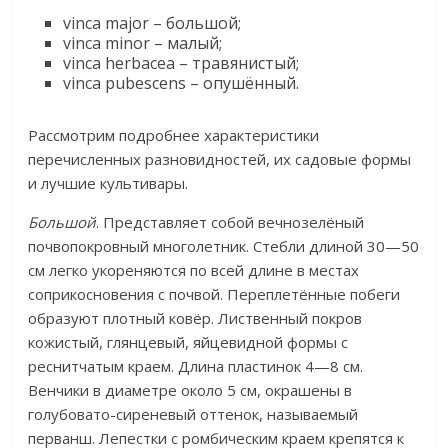
vinca major – большой;
vinca minor – малый;
vinca herbacea – травянистый;
vinca pubescens – опушённый.
Рассмотрим подробнее характеристики
перечисленных разновидностей, их садовые формы
и лучшие культивары.
Большой
. Представляет собой вечнозелёный
почвопокровный многолетник. Стебли длиной 30—50
см легко укореняются по всей длине в местах
соприкосновения с почвой. Переплетённые побеги
образуют плотный ковёр. Лиственный покров
кожистый, глянцевый, яйцевидной формы с
реснитчатым краем. Длина пластинок 4—8 см.
Венчики в диаметре около 5 см, окрашены в
голубовато-сиреневый оттенок, называемый
перванш. Лепестки с ромбическим краем крепятся к