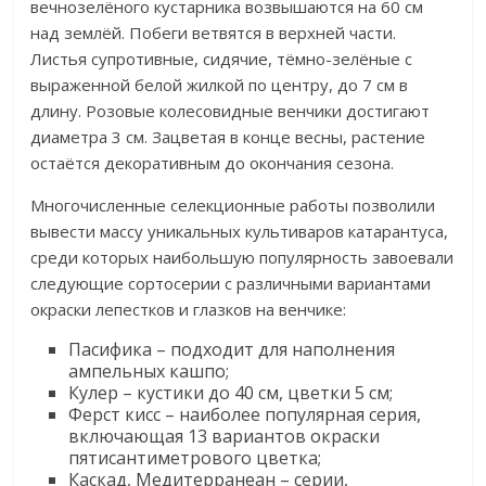
вечнозелёного кустарника возвышаются на 60 см
над землёй. Побеги ветвятся в верхней части.
Листья супротивные, сидячие, тёмно-зелёные с
выраженной белой жилкой по центру, до 7 см в
длину. Розовые колесовидные венчики достигают
диаметра 3 см. Зацветая в конце весны, растение
остаётся декоративным до окончания сезона.
Многочисленные селекционные работы позволили
вывести массу уникальных культиваров катарантуса,
среди которых наибольшую популярность завоевали
следующие сортосерии с различными вариантами
окраски лепестков и глазков на венчике:
Пасифика – подходит для наполнения
ампельных кашпо;
Кулер – кустики до 40 см, цветки 5 см;
Ферст кисс – наиболее популярная серия,
включающая 13 вариантов окраски
пятисантиметрового цветка;
Каскад, Медитерранеан – серии,