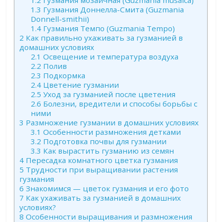
1.3
Гузмания Доннелла-Смита (Guzmania
Donnell-smithii)
1.4
Гузмания Темпо (Guzmania Tempo)
2
Как правильно ухаживать за гузманией в
домашних условиях
2.1
Освещение и температура воздуха
2.2
Полив
2.3
Подкормка
2.4
Цветение гузмании
2.5
Уход за гузманией после цветения
2.6
Болезни, вредители и способы борьбы с
ними
3
Размножение гузмании в домашних условиях
3.1
Особенности размножения детками
3.2
Подготовка почвы для гузмании
3.3
Как вырастить гузманию из семян
4
Пересадка комнатного цветка гузмания
5
Трудности при выращивании растения
гузмания
6
Знакомимся — цветок гузмания и его фото
7
Как ухаживать за гузманией в домашних
условиях?
8
Особенности выращивания и размножения