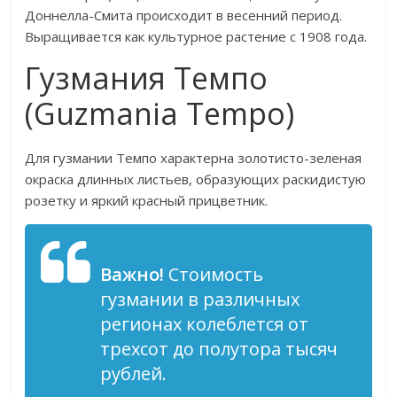
Доннелла-Смита происходит в весенний период.
Выращивается как культурное растение с 1908 года.
Гузмания Темпо
(Guzmania Tempo)
Для гузмании Темпо характерна золотисто-зеленая
окраска длинных листьев, образующих раскидистую
розетку и яркий красный прицветник.
Важно!
Стоимость
гузмании в различных
регионах колеблется от
трехсот до полутора тысяч
рублей.