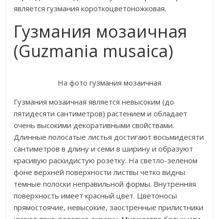
является гузмания короткоцветоножковая.
Гузмания мозаичная
(Guzmania musaica)
На фото гузмания мозаичная
Гузмания мозаичная является невысоким (до
пятидесяти сантиметров) растением и обладает
очень высокими декоративными свойствами.
Длинные полосатые листья достигают восьмидесяти
сантиметров в длину и семи в ширину и образуют
красивую раскидистую розетку. На светло-зеленом
фоне верхней поверхности листвы четко видны
темные полоски неправильной формы. Внутренняя
поверхность имеет красный цвет. Цветоносы
прямостоячие, невысокие, заостренные прилистники
имеют ярко-розовую окраску. Множество белых или