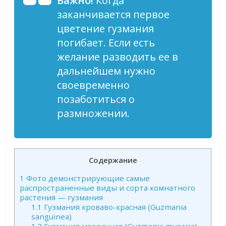
Важно!
Когда
заканчивается первое
цветение гузмания
погибает. Если есть
желание разводить ее в
дальнейшем нужно
своевременно
позаботиться о
размножении.
Содержание
1
Фото демонстрирующие самые
распространенные виды и сорта комнатного
растения — гузмания
1.1
Гузмания кроваво-красная (Guzmania
sanguinea)
1.2
Гузмания мозаичная (Guzmania musaica)