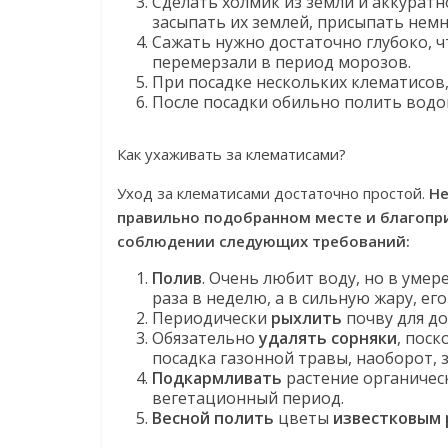
Сделать холмик из земли и аккуратн
засыпать их землей, присыпать немн
Сажать нужно достаточно глубоко, ч
перемерзали в период морозов.
При посадке нескольких клематисов,
После посадки обильно полить водо
Как ухаживать за клематисами?
Уход за клематисами достаточно простой.
Не
правильно подобранном месте и благопри
соблюдении следующих требований:
Полив
. Очень любит воду, но в уме
раза в неделю, а в сильную жару, ег
Периодически
рыхлить
почву для до
Обязательно
удалять сорняки
, пос
посадка газонной травы, наоборот, 
Подкармливать
растение органическ
вегетационный период.
Весной полить
цветы
известковым 