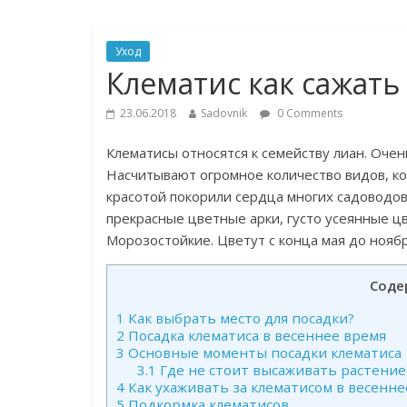
Уход
Клематис как сажать
23.06.2018
Sadovnik
0 Comments
Клематисы относятся к семейству лиан. Оче
Насчитывают огромное количество видов, ко
красотой покорили сердца многих садоводов
прекрасные цветные арки, густо усеянные цв
Морозостойкие. Цветут с конца мая до ноябр
Соде
1
Как выбрать место для посадки?
2
Посадка клематиса в весеннее время
3
Основные моменты посадки клематиса
3.1
Где не стоит высаживать растение-
4
Как ухаживать за клематисом в весенне
5
Подкормка клематисов