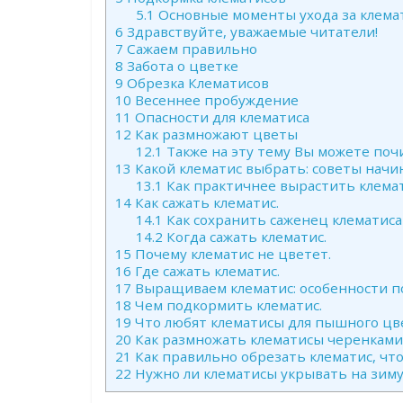
5.1
Основные моменты ухода за клемат
6
Здравствуйте, уважаемые читатели!
7
Сажаем правильно
8
Забота о цветке
9
Обрезка Клематисов
10
Весеннее пробуждение
11
Опасности для клематиса
12
Как размножают цветы
12.1
Также на эту тему Вы можете поч
13
Какой клематис выбрать: советы нач
13.1
Как практичнее вырастить клемати
14
Как сажать клематис.
14.1
Как сохранить саженец клематиса 
14.2
Когда сажать клематис.
15
Почему клематис не цветет.
16
Где сажать клематис.
17
Выращиваем клематис: особенности п
18
Чем подкормить клематис.
19
Что любят клематисы для пышного цв
20
Как размножать клематисы черенками 
21
Как правильно обрезать клематис, чт
22
Нужно ли клематисы укрывать на зиму