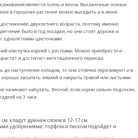
ысаживания является осень и весна. Высаженные осенью
ое в горшочке растение можно высадить и в июне.
 достижению двухлетнего возраста, поэтому именно
ветение было в год посадки, но они стоят дороже и
 с однолетними цветочками.
ий или пучка корней с ростками. Можно приобрести и
вырастет и достигнет вегетационного периода.
сь до наступления холодов, то они отлично перезимуют и в
и хорошо засыпать землей и накрыть травой или листьями.
е начинают набухать. Весной, если корни сильно подсохли,
адкой на 3 часа.
см. кладут дренаж слоем в 12-17 см.
ми удобрениями, торфом и песком.подойдет и