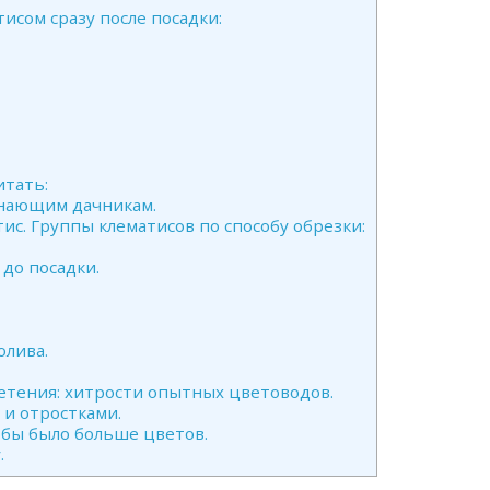
исом сразу после посадки:
итать:
инающим дачникам.
с. Группы клематисов по способу обрезки:
до посадки.
олива.
етения: хитрости опытных цветоводов.
и отростками.
обы было больше цветов.
.