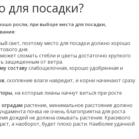
о для посадки?
рошо росли, при выборе места для посадки,
вания:
ный свет, поэтому место для посадки должно хорошо
тового дня.
может сломать стебли и цветы достаточно хрупкого
ть защищенным от ветра.
му составу
слабощелочная, хорошо удобренная и
ов
, скопление влаги навредит, и корни начинают сразу
опоры
, на которые лианы начнут виться при росте
и оградам
растение, минимальное расстояние должно
у фундамента почва не очень благоприятна для роста
ремя дождей не должна омывать растение. Красивого
даст, а наоборот, будет плохо расти. Наиболее удачной