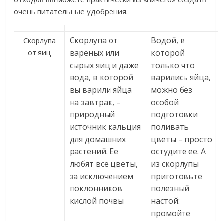
очень питательные удобрения.
Скорлупа от
Водой, в
Скорлупа
от яиц
вареных или
которой
сырых яиц и даже
только что
вода, в которой
варились яйца,
вы варили яйца
можно без
на завтрак, –
особой
природный
подготовки
источник кальция
поливать
для домашних
цветы – просто
растений. Ее
остудите ее. А
любят все цветы,
из скорлупы
за исключением
приготовьте
поклонников
полезный
кислой почвы
настой:
промойте