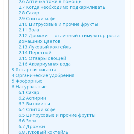
2.6
Аптечка тоже в помощь
2.7
Когда необходимо подкармливать
2.8
Сахар
2.9
Спитой кофе
2.10
Цитрусовые и прочие фрукты
2.11
Зола
2.12
Дрожжи — отличный стимулятор роста
домашних цветов
2.13
Луковый коктейль
2.14
Перегной
2.15
Отвары овощей
2.16
Аквариумная вода
3
Янтарная кислота
4
Органические удобрения
5
Фосфорные
6
Натуральные
6.1
Сахар
6.2
Аспирин
6.3
Витамины
6.4
Спитой кофе
6.5
Цитрусовые и прочие фрукты
6.6
Зола
6.7
Дрожжи
6.8
Луковый коктейль