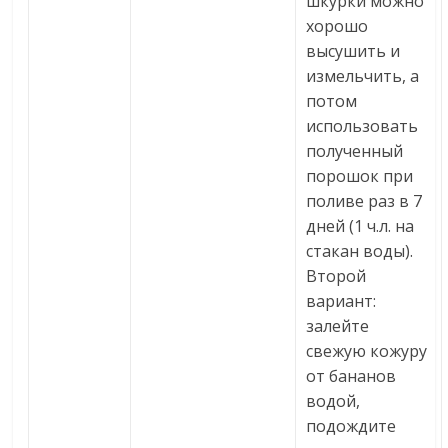
шкурки можно
хорошо
высушить и
измельчить, а
потом
использовать
полученный
порошок при
поливе раз в 7
дней (1 ч.л. на
стакан воды).
Второй
вариант:
залейте
свежую кожуру
от бананов
водой,
подождите