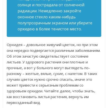
солнце и пострадала от солнечной
радиации. Немедленно закройте
оконное стекло каким-нибудь
полупрозрачным экраном или уберите
орхидею в более тенистое место.
Орхидея – довольное живучий цветок, но при этом
она нередко подвергается различным заболеваниям.
Об этом зачастую свидетельствует состояние
листьев. У здорового растения они плотные и
прочные, а вот у больного могут выглядеть по-
разному – желтые, вялые, сухие, с налетом. В таких
случаях цветок нужно срочно спасать, иначе это
может привести к серьезным проблемам со
здоровьем орхидеи. Читайте далее, чтобы знать,
как восстановить листья растения, вернуть им
первозданный вид.